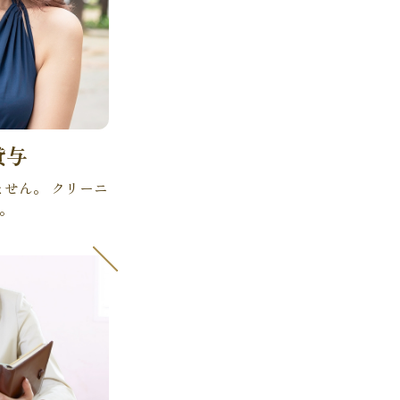
貸与
せん。 クリーニ
。