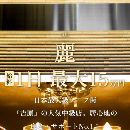
REI
麗
1日 最大
15
万円
日本最大級ソープ街
『吉原』の人気中級店。居心地の
良さ・サポートNo.1！