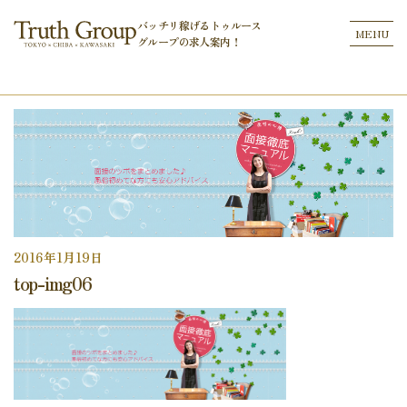
バッチリ稼げるトゥルース
MENU
グループの
求人案内！
2016年1月19日
top-img06