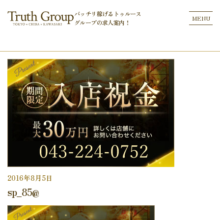
バッチリ稼げるトゥルース
MENU
グループの
求人案内！
2016年8月5日
sp_85@