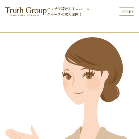
バッチリ稼げるトゥルース
MENU
グループの
求人案内！