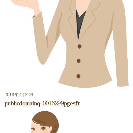
2018年2月22日
publicdomainq-0016299pgesfr