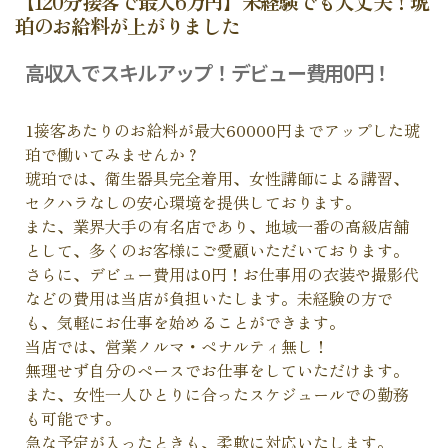
【120分接客で最大6万円】未経験でも大丈夫！琥
珀のお給料が上がりました
高収入でスキルアップ！デビュー費用0円！
1接客あたりのお給料が最大60000円までアップした琥
珀で働いてみませんか？
琥珀では、衛生器具完全着用、女性講師による講習、
セクハラなしの安心環境を提供しております。
また、業界大手の有名店であり、地域一番の高級店舗
として、多くのお客様にご愛顧いただいております。
さらに、デビュー費用は0円！お仕事用の衣装や撮影代
などの費用は当店が負担いたします。未経験の方で
も、気軽にお仕事を始めることができます。
当店では、営業ノルマ・ペナルティ無し！
無理せず自分のペースでお仕事をしていただけます。
また、女性一人ひとりに合ったスケジュールでの勤務
も可能です。
急な予定が入ったときも、柔軟に対応いたします。