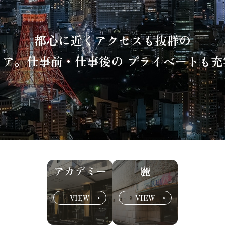
都心に近くアクセスも抜群の
リア。仕事前・仕事後の プライベートも充
アカデミー
麗
VIEW
VIEW