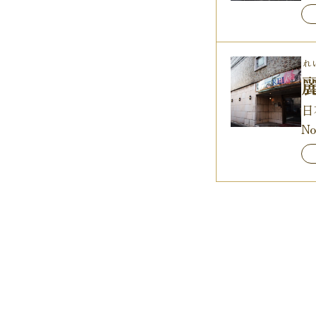
れ
日
N