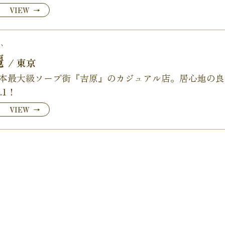
VIEW
い
麗
/ 東京
本最大級ソープ街『吉原』のカジュアル店。居心地の良
o.1！
VIEW