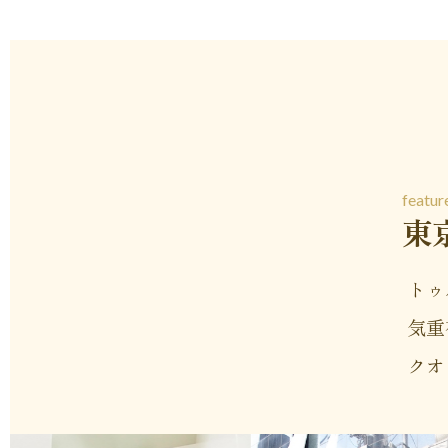
featur
東
トゥ
気重
クオ