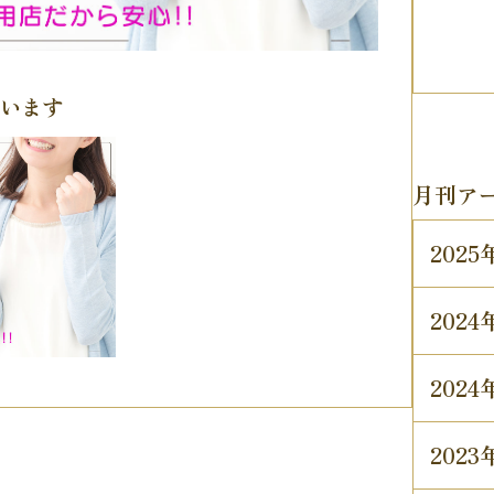
ゃいます
月刊ア
202
202
202
202